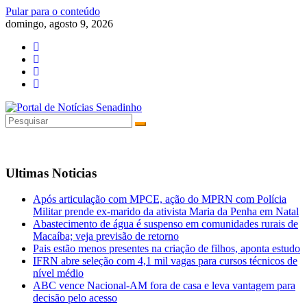
Pular para o conteúdo
domingo, agosto 9, 2026
Ultimas Noticias
Após articulação com MPCE, ação do MPRN com Polícia
Militar prende ex-marido da ativista Maria da Penha em Natal
Abastecimento de água é suspenso em comunidades rurais de
Macaíba; veja previsão de retorno
Pais estão menos presentes na criação de filhos, aponta estudo
IFRN abre seleção com 4,1 mil vagas para cursos técnicos de
nível médio
ABC vence Nacional-AM fora de casa e leva vantagem para
decisão pelo acesso