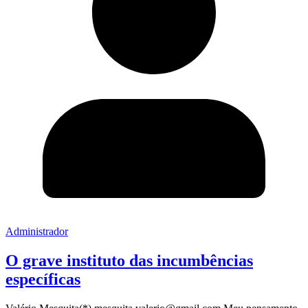
Administrador
O grave instituto das incumbências
específicas