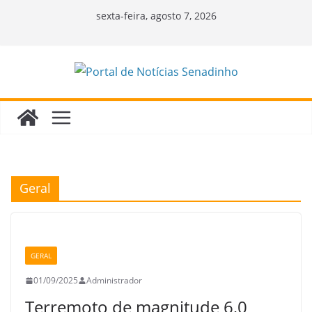
Pular
sexta-feira, agosto 7, 2026
para
o
conteúdo
Geral
GERAL
01/09/2025
Administrador
Terremoto de magnitude 6,0