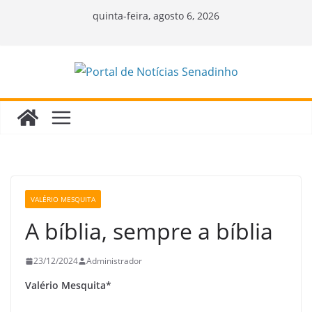
Pular
quinta-feira, agosto 6, 2026
para
o
conteúdo
VALÉRIO MESQUITA
A bíblia, sempre a bíblia
23/12/2024
Administrador
Valério Mesquita*