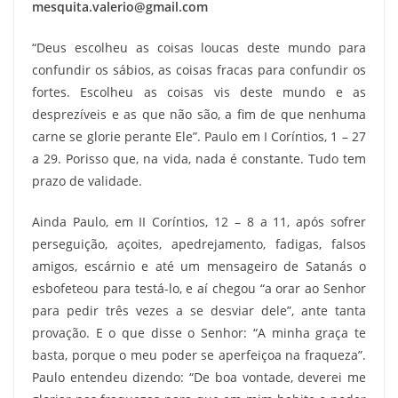
mesquita.valerio@gmail.com
“Deus escolheu as coisas loucas deste mundo para
confundir os sábios, as coisas fracas para confundir os
fortes. Escolheu as coisas vis deste mundo e as
desprezíveis e as que não são, a fim de que nenhuma
carne se glorie perante Ele”. Paulo em I Coríntios, 1 – 27
a 29. Porisso que, na vida, nada é constante. Tudo tem
prazo de validade.
Ainda Paulo, em II Coríntios, 12 – 8 a 11, após sofrer
perseguição, açoites, apedrejamento, fadigas, falsos
amigos, escárnio e até um mensageiro de Satanás o
esbofeteou para testá-lo, e aí chegou “a orar ao Senhor
para pedir três vezes a se desviar dele”, ante tanta
provação. E o que disse o Senhor: “A minha graça te
basta, porque o meu poder se aperfeiçoa na fraqueza”.
Paulo entendeu dizendo: “De boa vontade, deverei me