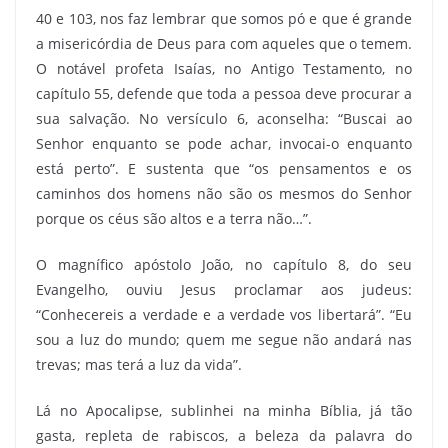
40 e 103, nos faz lembrar que somos pó e que é grande
a misericórdia de Deus para com aqueles que o temem.
O notável profeta Isaías, no Antigo Testamento, no
capítulo 55, defende que toda a pessoa deve procurar a
sua salvação. No versículo 6, aconselha: “Buscai ao
Senhor enquanto se pode achar, invocai-o enquanto
está perto”. E sustenta que “os pensamentos e os
caminhos dos homens não são os mesmos do Senhor
porque os céus são altos e a terra não…”.
O magnífico apóstolo João, no capítulo 8, do seu
Evangelho, ouviu Jesus proclamar aos judeus:
“Conhecereis a verdade e a verdade vos libertará”. “Eu
sou a luz do mundo; quem me segue não andará nas
trevas; mas terá a luz da vida”.
Lá no Apocalipse, sublinhei na minha Bíblia, já tão
gasta, repleta de rabiscos, a beleza da palavra do