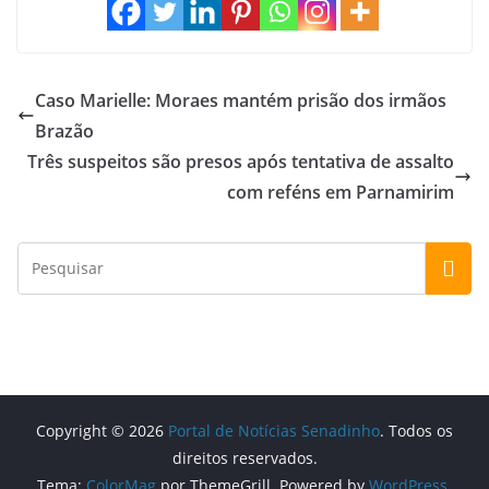
Caso Marielle: Moraes mantém prisão dos irmãos
Brazão
Três suspeitos são presos após tentativa de assalto
com reféns em Parnamirim
Copyright © 2026
Portal de Notícias Senadinho
. Todos os
direitos reservados.
Tema:
ColorMag
por ThemeGrill. Powered by
WordPress
.