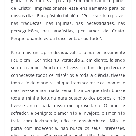
gloriar nas fraquezas para que em mim habite o poder
de Cristo”. Impressionante esse ensinamento para os
nossos dias. E o apóstolo foi além: “Por isso sinto prazer
nas fraquezas, nas injúrias, nas necessidades, nas
perseguições, nas angústias, por amor de Cristo.
Porque quando estou fraco, então sou forte”.
Para mais um aprendizado, vale a pena ler novamente
Paulo em I Coríntios 13, versículo 2, em diante, falando
sobre o amor: “Ainda que tivesse o dom de profecia e
conhecesse todos os mistérios e toda a ciência, tivesse
toda a fé de maneira tal que transportasse os montes e
não tivesse amor, nada seria. E ainda que distribuísse
toda a minha fortuna para sustento dos pobres e não
tivesse amor, nada disso me aproveitaria. O amor é
sofredor, é benigno; o amor não é invejoso, o amor não
trata com leviandade, não se ensoberbece. Não se
porta com indecência, não busca os seus interesses,
não se irrita, não suspeita mal. Não folga com a