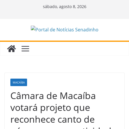
Pular
sábado, agosto 8, 2026
para
o
conteúdo
MACAÍBA
Câmara de Macaíba
votará projeto que
reconhece canto de