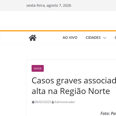
Pular
sexta-feira, agosto 7, 2026
para
o
conteúdo
AO VIVO
CIDADES
SAÚDE
Casos graves associa
alta na Região Norte
06/02/2025
Administrador
Foto: Pa