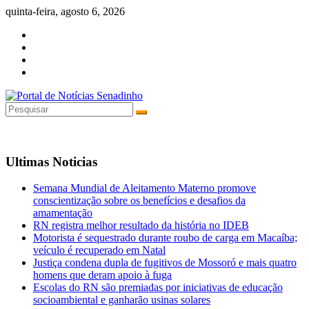
Pular
quinta-feira, agosto 6, 2026
para
o
conteúdo
Ultimas Noticias
Semana Mundial de Aleitamento Materno promove
conscientização sobre os benefícios e desafios da
amamentação
RN registra melhor resultado da história no IDEB
Motorista é sequestrado durante roubo de carga em Macaíba;
veículo é recuperado em Natal
Justiça condena dupla de fugitivos de Mossoró e mais quatro
homens que deram apoio à fuga
Escolas do RN são premiadas por iniciativas de educação
socioambiental e ganharão usinas solares