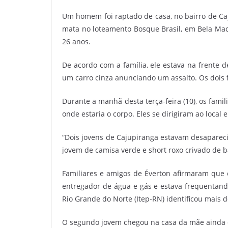
Um homem foi raptado de casa, no bairro de C
mata no loteamento Bosque Brasil, em Bela Maca
26 anos.
De acordo com a família, ele estava na frent
um carro cinza anunciando um assalto. Os dois 
Durante a manhã desta terça-feira (10), os famil
onde estaria o corpo. Eles se dirigiram ao loca
“Dois jovens de Cajupiranga estavam desapareci
jovem de camisa verde e short roxo crivado de ba
Familiares e amigos de Éverton afirmaram que e
entregador de água e gás e estava frequentando a
Rio Grande do Norte (Itep-RN) identificou mais 
O segundo jovem chegou na casa da mãe ainda du