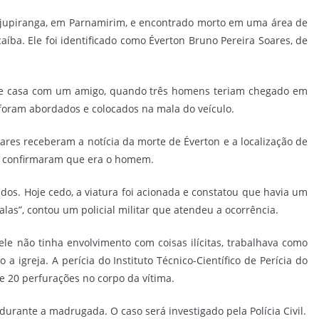
ajupiranga, em Parnamirim, e encontrado morto em uma área de
íba. Ele foi identificado como Éverton Bruno Pereira Soares, de
e de casa com um amigo, quando três homens teriam chegado em
foram abordados e colocados na mala do veículo.
iares receberam a notícia da morte de Éverton e a localização de
l e confirmaram que era o homem.
dos. Hoje cedo, a viatura foi acionada e constatou que havia um
las”, contou um policial militar que atendeu a ocorrência.
le não tinha envolvimento com coisas ilícitas, trabalhava como
 igreja. A perícia do Instituto Técnico-Científico de Perícia do
de 20 perfurações no corpo da vítima.
rante a madrugada. O caso será investigado pela Polícia Civil.