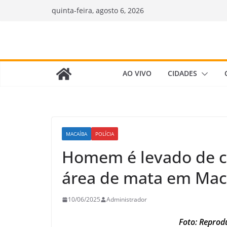
Pular
quinta-feira, agosto 6, 2026
para
o
conteúdo
AO VIVO
CIDADES
MACAÍBA
POLÍCIA
Homem é levado de c
área de mata em Mac
10/06/2025
Administrador
Foto: Reprod