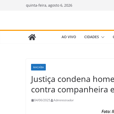
Pular
quinta-feira, agosto 6, 2026
para
o
conteúdo
AO VIVO
CIDADES
MACAÍBA
Justiça condena home
contra companheira 
04/06/2025
Administrador
Foto: 