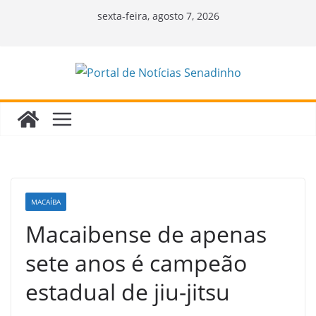
Pular
sexta-feira, agosto 7, 2026
para
o
conteúdo
MACAÍBA
Macaibense de apenas
sete anos é campeão
estadual de jiu-jitsu