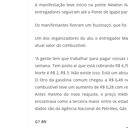
A manifestação teve início na ponte Newton Na
entregadores seguiram até a Ponte de Igapó par
Os manifestantes fizeram um ‘buzinaço’, que foi
Um dos organizadores do ato, o entregador Mat
atual valor do combustível.
“A gente tem que trabalhar para pagar nossa
semana. Tem posto aí que está cobrando R$ 6,70 
Norte é R$ 2, R$ 3. Não existe isso. Está um abs
O litro da gasolina comum chegou a R$ 6,49 ne
combustível teve um aumento de R$ 0,28 com re
Antes mesmo do novo reajuste, o preço médi
encontrava como a terceira maior entre os estad
dados são da Agência Nacional do Petróleo, Gás 
G1 RN