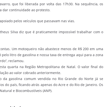
varro, que foi liberada por volta das 17h30. Na sequência, os
a dar continuidade ao protesto.
 apoiado pelos veículos que passavam nas vias.
heus Silva diz que é praticamente impossível trabalhar com o
s contas. Um motoqueiro não abastece menos de R$ 200 em uma
pelo litro de gasolina e nossa taxa de entrega aqui para a zona
urdo”, reclamou.
sta quarta na Região Metropolitana de Natal. O valor final do
lação ao valor cobrado anteriormente.
o da gasolina comum vendida no Rio Grande do Norte já se
os do país, ficando atrás apenas do Acre e do Rio de Janeiro. Os
Natural e Biocombustíveis (ANP).