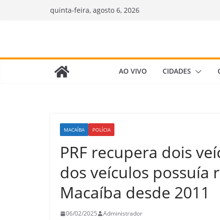
Pular
quinta-feira, agosto 6, 2026
para
o
conteúdo
AO VIVO
CIDADES
MACAÍBA
POLÍCIA
PRF recupera dois ve
dos veículos possuía 
Macaíba desde 2011
06/02/2025
Administrador