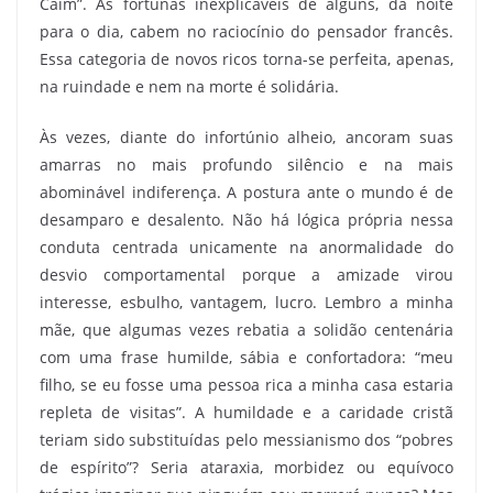
Caim”. As fortunas inexplicáveis de alguns, da noite
para o dia, cabem no raciocínio do pensador francês.
Essa categoria de novos ricos torna-se perfeita, apenas,
na ruindade e nem na morte é solidária.
Às vezes, diante do infortúnio alheio, ancoram suas
amarras no mais profundo silêncio e na mais
abominável indiferença. A postura ante o mundo é de
desamparo e desalento. Não há lógica própria nessa
conduta centrada unicamente na anormalidade do
desvio comportamental porque a amizade virou
interesse, esbulho, vantagem, lucro. Lembro a minha
mãe, que algumas vezes rebatia a solidão centenária
com uma frase humilde, sábia e confortadora: “meu
filho, se eu fosse uma pessoa rica a minha casa estaria
repleta de visitas”. A humildade e a caridade cristã
teriam sido substituídas pelo messianismo dos “pobres
de espírito”? Seria ataraxia, morbidez ou equívoco