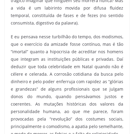
trágico imaginar que ninguém seu morrerá nunca? Mas
a vida é um labirinto movida por difusa fluidez
temporal, constituída de fases e de fezes (no sentido
consumista, digestivo da palavra).
E eu pensava nesse turbilhão do tempo, dos modismos,
que o exercício da amizade fosse contínuo, mas é tão
“imortal” quanto a hipocrisia de acreditar nos homens
que integram as instituições públicas e privadas. Daí
deduzir que toda celebridade em Natal quando não é
célere e celerada. A corrosão cotidiana da busca pelo
dinheiro e pelo poder enferruja com rapidez as “glórias
e grandezas” de alguns profissionais que se julgam
donos do mundo, quando pensávamos justos e
coerentes. As mutações históricas dos valores da
personalidade humana, ao que me parece, foram
provocadas pela “revolução” dos costumes sociais,
principalmente o comodismo, a apatia pelo semelhante,
o medo de morrer, as fobias e a falta de religiosidade.