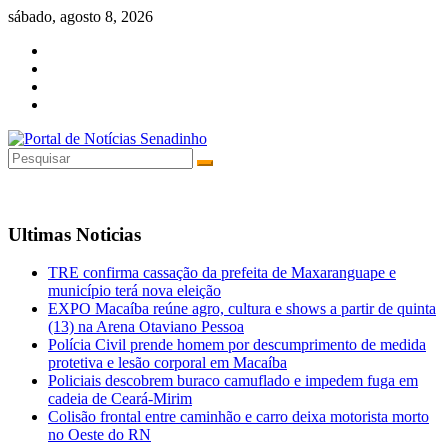
Pular
sábado, agosto 8, 2026
para
o
conteúdo
Ultimas Noticias
TRE confirma cassação da prefeita de Maxaranguape e
município terá nova eleição
EXPO Macaíba reúne agro, cultura e shows a partir de quinta
(13) na Arena Otaviano Pessoa
Polícia Civil prende homem por descumprimento de medida
protetiva e lesão corporal em Macaíba
Policiais descobrem buraco camuflado e impedem fuga em
cadeia de Ceará-Mirim
Colisão frontal entre caminhão e carro deixa motorista morto
no Oeste do RN