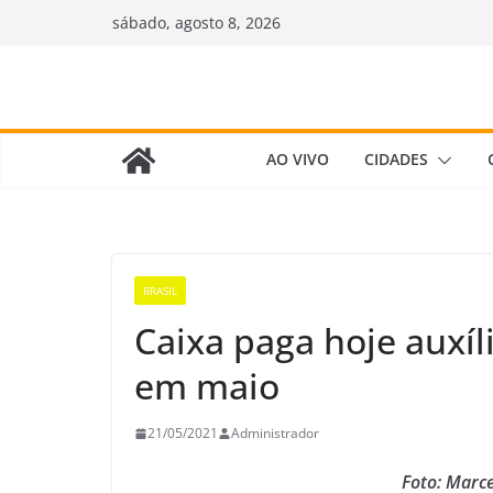
Pular
sábado, agosto 8, 2026
para
o
conteúdo
AO VIVO
CIDADES
BRASIL
Caixa paga hoje auxíl
em maio
21/05/2021
Administrador
Foto: Marce