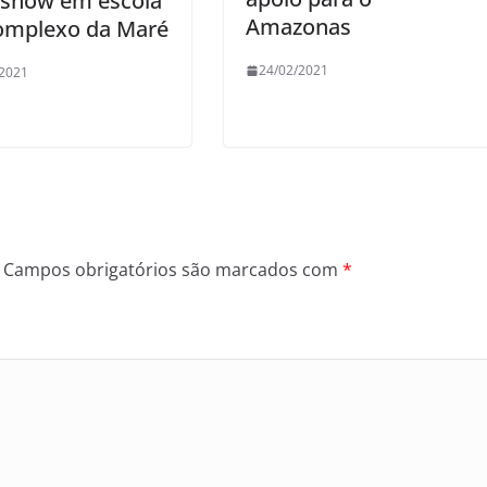
 show em escola
Amazonas
omplexo da Maré
24/02/2021
/2021
Campos obrigatórios são marcados com
*