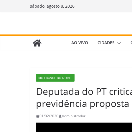
Pular
sábado, agosto 8, 2026
para
o
conteúdo
AO VIVO
CIDADES
RIO GRANDE DO NORTE
Deputada do PT criti
previdência proposta
01/02/2020
Administrador