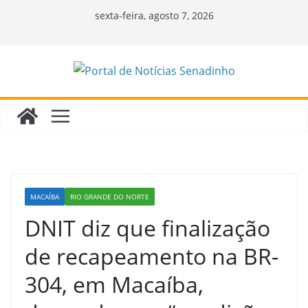
Pular
sexta-feira, agosto 7, 2026
para
o
conteúdo
MACAÍBA
RIO GRANDE DO NORTE
DNIT diz que finalização
de recapeamento na BR-
304, em Macaíba,