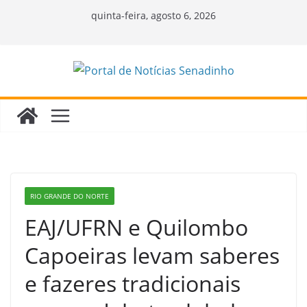
Pular
quinta-feira, agosto 6, 2026
para
o
conteúdo
RIO GRANDE DO NORTE
EAJ/UFRN e Quilombo
Capoeiras levam saberes
e fazeres tradicionais