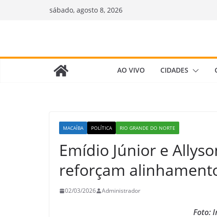
Pular
sábado, agosto 8, 2026
para
o
conteúdo
AO VIVO
CIDADES
MACAÍBA
POLÍTICA
RIO GRANDE DO NORTE
Emídio Júnior e Allys
reforçam alinhamento
02/03/2026
Administrador
Foto: 