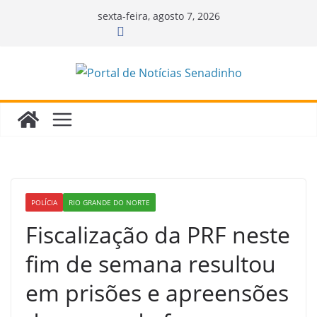
Pular
sexta-feira, agosto 7, 2026
para
o
conteúdo
POLÍCIA
RIO GRANDE DO NORTE
Fiscalização da PRF neste
fim de semana resultou
em prisões e apreensões