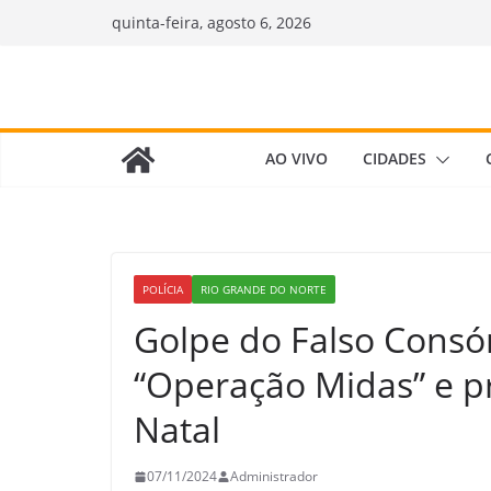
Pular
quinta-feira, agosto 6, 2026
para
o
conteúdo
AO VIVO
CIDADES
POLÍCIA
RIO GRANDE DO NORTE
Golpe do Falso Consórc
“Operação Midas” e p
Natal
07/11/2024
Administrador