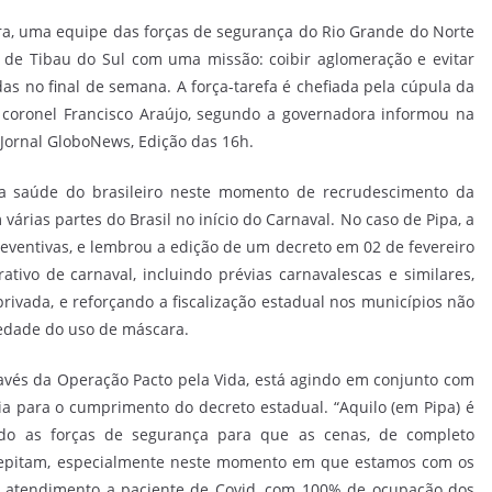
a, uma equipe das forças de segurança do Rio Grande do Norte
o de Tibau do Sul com uma missão: coibir aglomeração e evitar
s no final de semana. A força-tarefa é chefiada pela cúpula da
, coronel Francisco Araújo, segundo a governadora informou na
o Jornal GloboNews, Edição das 16h.
 a saúde do brasileiro neste momento de recrudescimento da
árias partes do Brasil no início do Carnaval. No caso de Pipa, a
ventivas, e lembrou a edição de um decreto em 02 de fevereiro
vo de carnaval, incluindo prévias carnavalescas e similares,
privada, e reforçando a fiscalização estadual nos municípios não
iedade do uso de máscara.
vés da Operação Pacto pela Vida, está agindo em conjunto com
ria para o cumprimento do decreto estadual. “Aquilo (em Pipa) é
ndo as forças de segurança para que as cenas, de completo
e repitam, especialmente neste momento em que estamos com os
no atendimento a paciente de Covid, com 100% de ocupação dos