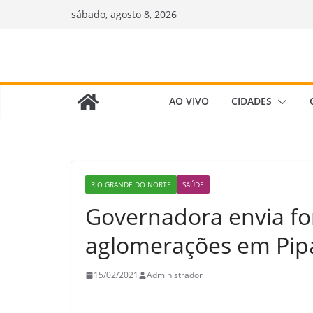
Pular
sábado, agosto 8, 2026
para
o
conteúdo
AO VIVO
CIDADES
RIO GRANDE DO NORTE
SAÚDE
Governadora envia for
aglomerações em Pip
15/02/2021
Administrador