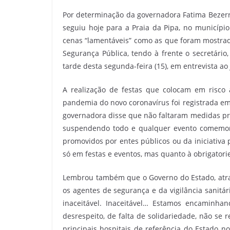
Por determinação da governadora Fatima Bezerr
seguiu hoje para a Praia da Pipa, no municípi
cenas “lamentáveis” como as que foram mostrada
Segurança Pública, tendo à frente o secretário
tarde desta segunda-feira (15), em entrevista a
A realização de festas que colocam em risco
pandemia do novo coronavírus foi registrada em v
governadora disse que não faltaram medidas pre
suspendendo todo e qualquer evento comemorati
promovidos por entes públicos ou da iniciativa 
só em festas e eventos, mas quanto à obrigator
Lembrou também que o Governo do Estado, atra
os agentes de segurança e da vigilância sanitá
inaceitável. Inaceitável… Estamos encaminha
desrespeito, de falta de solidariedade, não s
principais hospitais de referência do Estado 