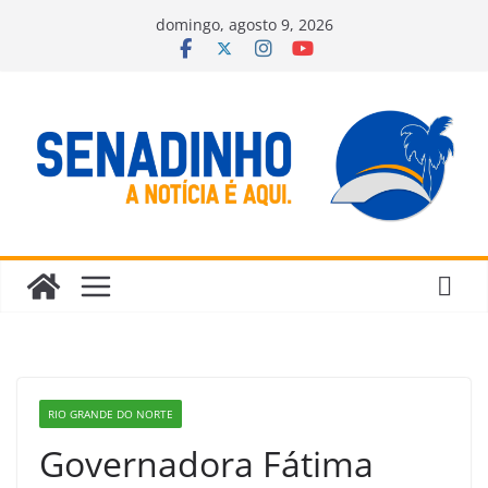
Pular
domingo, agosto 9, 2026
para
o
conteúdo
RIO GRANDE DO NORTE
Governadora Fátima