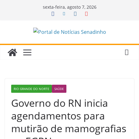
Pular
sexta-feira, agosto 7, 2026
para
o
conteúdo
RIO GRANDE DO NORTE
SAÚDE
Governo do RN inicia
agendamentos para
mutirão de mamografias