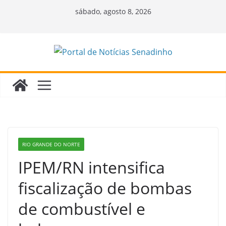
Pular
sábado, agosto 8, 2026
para
o
conteúdo
RIO GRANDE DO NORTE
IPEM/RN intensifica
fiscalização de bombas
de combustível e