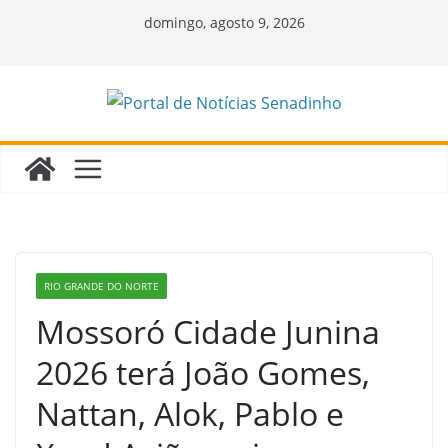
Pular
domingo, agosto 9, 2026
para
o
conteúdo
RIO GRANDE DO NORTE
Mossoró Cidade Junina
2026 terá João Gomes,
Nattan, Alok, Pablo e