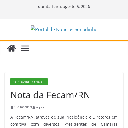
Pular
quinta-feira, agosto 6, 2026
para
o
conteúdo
RIO GRANDE DO NORTE
Nota da Fecam/RN
18/04/2019
suporte
A Fecam/RN, através de sua Presidência e Diretores em
comitiva com diversos Presidentes de Câmaras