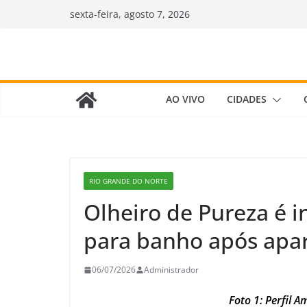
Pular
sexta-feira, agosto 7, 2026
para
o
conteúdo
AO VIVO
CIDADES
RIO GRANDE DO NORTE
Olheiro de Pureza é 
para banho após apar
06/07/2026
Administrador
Foto 1: Perfil 