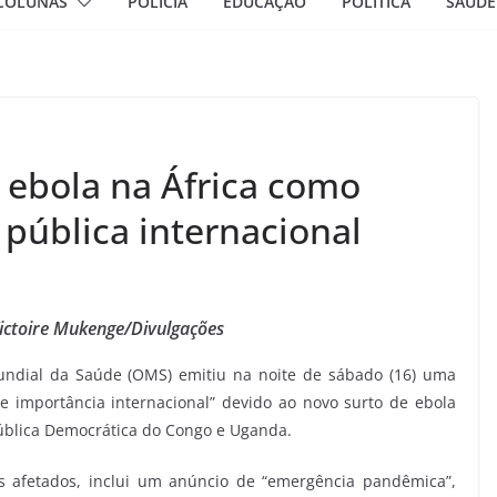
COLUNAS
POLÍCIA
EDUCAÇÃO
POLÍTICA
SAÚDE
 ebola na África como
pública internacional
ictoire Mukenge/Divulgações
undial da Saúde (OMS) emitiu na noite de sábado (16) uma
 importância internacional” devido ao novo surto de ebola
ública Democrática do Congo e Uganda.
s afetados, inclui um anúncio de “emergência pandêmica”,