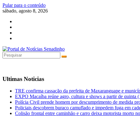
Pular para o conteúdo
sábado, agosto 8, 2026
Ultimas Noticias
TRE confirma cassação da prefeita de Maxaranguape e municípi
EXPO Macaíba reúne agro, cultura e shows a partir de quinta 
Polícia Civil prende homem por descumprimento de medida pro
Policiais descobrem buraco camuflado e impedem fuga em cad
Colisão frontal entre caminhão e carro deixa motorista morto 