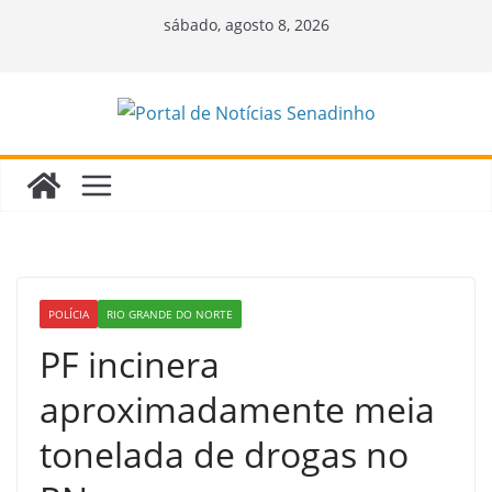
Pular
sábado, agosto 8, 2026
para
o
conteúdo
POLÍCIA
RIO GRANDE DO NORTE
PF incinera
aproximadamente meia
tonelada de drogas no