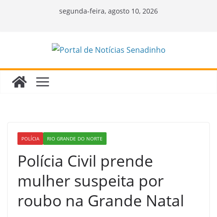
Pular
segunda-feira, agosto 10, 2026
para
o
conteúdo
POLÍCIA
RIO GRANDE DO NORTE
Polícia Civil prende
mulher suspeita por
roubo na Grande Natal