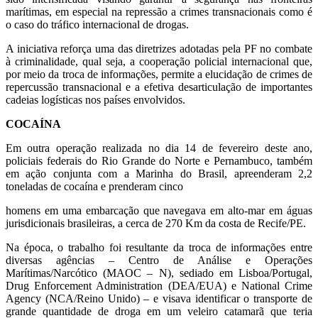
marítimas, em especial na repressão a crimes transnacionais como é
o caso do tráfico internacional de drogas.
A iniciativa reforça uma das diretrizes adotadas pela PF no combate
à criminalidade, qual seja, a cooperação policial internacional que,
por meio da troca de informações, permite a elucidação de crimes de
repercussão transnacional e a efetiva desarticulação de importantes
cadeias logísticas nos países envolvidos.
COCAÍNA
Em outra operação realizada no dia 14 de fevereiro deste ano,
policiais federais do Rio Grande do Norte e Pernambuco, também
em ação conjunta com a Marinha do Brasil, apreenderam 2,2
toneladas de cocaína e prenderam cinco
homens em uma embarcação que navegava em alto-mar em águas
jurisdicionais brasileiras, a cerca de 270 Km da costa de Recife/PE.
Na época, o trabalho foi resultante da troca de informações entre
diversas agências – Centro de Análise e Operações
Marítimas/Narcótico (MAOC – N), sediado em Lisboa/Portugal,
Drug Enforcement Administration (DEA/EUA) e National Crime
Agency (NCA/Reino Unido) – e visava identificar o transporte de
grande quantidade de droga em um veleiro catamarã que teria