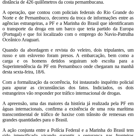
distância de 426 quilômetros da costa pernambucana.
A operação, que contou com policiais federais do Rio Grande do
Norte e de Pernambuco, decorreu da troca de informações entre as
agências estrangeiras, a PF e a Marinha do Brasil que identificaram
o transporte da droga em um barco que teria partido da Europa
(Portugal) e que foi localizado com o emprego do Navio-Patrulha
Oceânico Araguari.
Quando da abordagem e revista do veleiro, dois tripulantes, um
russo e um esloveno foram presos. A embarcação, bem como a
carga e os homens detidos seguiram sob escolta para a
Superintendência da PF em Pernambuco onde chegaram na manhã
desta sexta-feira, 18/6.
Com a formalização da ocorrência, foi instaurado inquérito policial
para apurar as circunstâncias dos fatos. Indiciados, os dois
estrangeiros vão responder por tráfico internacional de drogas.
A apreensão, uma das maiores da história já realizada pela PF em
águas internacionais, confirma a existência de uma rota marítima
transcontinental de tráfico de haxixe com trânsito de remessas em
grandes quantidades para o Brasil.
A ação conjunta entre a Polícia Federal e a Marinha do Brasil tem
sido intensificada visando garantir a segurança nas fronteiras