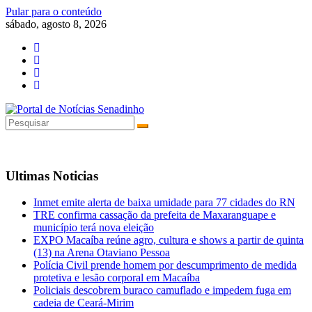
Pular para o conteúdo
sábado, agosto 8, 2026
Ultimas Noticias
Inmet emite alerta de baixa umidade para 77 cidades do RN
TRE confirma cassação da prefeita de Maxaranguape e
município terá nova eleição
EXPO Macaíba reúne agro, cultura e shows a partir de quinta
(13) na Arena Otaviano Pessoa
Polícia Civil prende homem por descumprimento de medida
protetiva e lesão corporal em Macaíba
Policiais descobrem buraco camuflado e impedem fuga em
cadeia de Ceará-Mirim