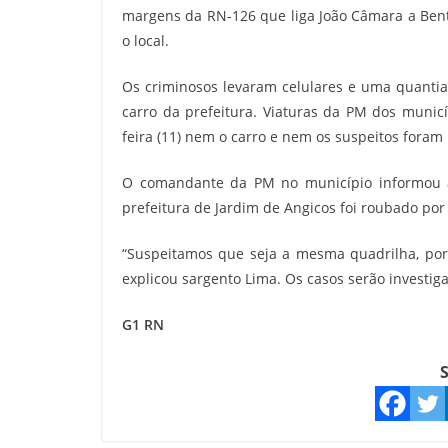
margens da RN-126 que liga João Câmara a Bento
o local.
Os criminosos levaram celulares e uma quantia
carro da prefeitura. Viaturas da PM dos munic
feira (11) nem o carro e nem os suspeitos foram 
O comandante da PM no município informou a
prefeitura de Jardim de Angicos foi roubado po
“Suspeitamos que seja a mesma quadrilha, porq
explicou sargento Lima. Os casos serão investigad
G1 RN
S