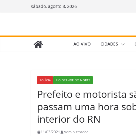
Pular
sábado, agosto 8, 2026
para
o
conteúdo
AO VIVO
CIDADES
POLÍCIA
RIO GRANDE DO NORTE
Prefeito e motorista s
passam uma hora sob
interior do RN
11/03/2021
Administrador