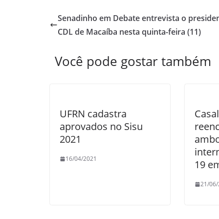
Senadinho em Debate entrevista o preside
CDL de Macaíba nesta quinta-feira (11)
Você pode gostar também
UFRN cadastra
Casal
aprovados no Sisu
reen
2021
ambo
inter
16/04/2021
19 e
21/06