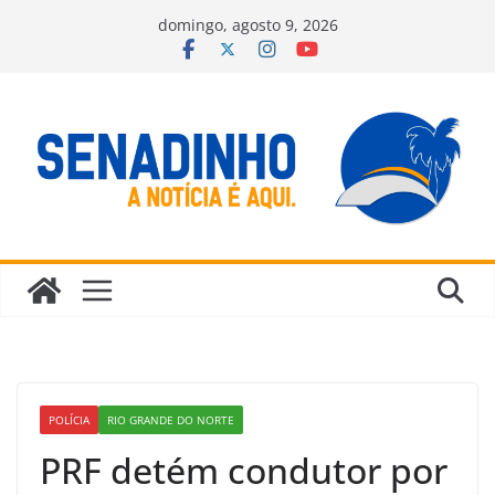
Pular
domingo, agosto 9, 2026
para
o
conteúdo
POLÍCIA
RIO GRANDE DO NORTE
PRF detém condutor por