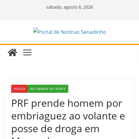
Pular
sábado, agosto 8, 2026
para
o
conteúdo
POLÍCIA
RIO GRANDE DO NORTE
PRF prende homem por
embriaguez ao volante e
posse de droga em