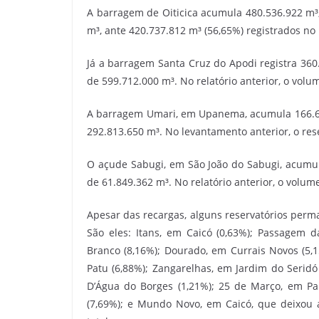
A barragem de Oiticica acumula 480.536.922 m³,
m³, ante 420.737.812 m³ (56,65%) registrados no
Já a barragem Santa Cruz do Apodi registra 360
de 599.712.000 m³. No relatório anterior, o volu
A barragem Umari, em Upanema, acumula 166.683
292.813.650 m³. No levantamento anterior, o rese
O açude Sabugi, em São João do Sabugi, acumula
de 61.849.362 m³. No relatório anterior, o volum
Apesar das recargas, alguns reservatórios per
São eles: Itans, em Caicó (0,63%); Passagem d
Branco (8,16%); Dourado, em Currais Novos (5,1
Patu (6,88%); Zangarelhas, em Jardim do Seridó
D’Água do Borges (1,21%); 25 de Março, em Pa
(7,69%); e Mundo Novo, em Caicó, que deixou