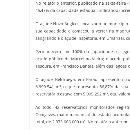
No relatório anterior, publicado na sexta-feira
45,47% da capacidade estadual, indicando incre
O açude Novo Angicos, localizado no município 
sua capacidade e começou a verter na madrug
sangrando é o açude Inspetoria, em Umarizal, c
Permanecem com 100% da capacidade os seguin
açude público de Marcelino Vieira; o açude púb
Tesoura, em Francisco Dantas, além das lagoas d
O açude Beldroega, em Paraú, apresentou au
6.999.541 m³, o que representa 86,87% da sua c
reservatório estava com 5.005.292 m³, equivalen
Ao todo, 42 reservatórios monitorados regis
Gonçalves, maior manancial do estado, acumula
total, de 2.373.066.000 m³. No relatório anterior