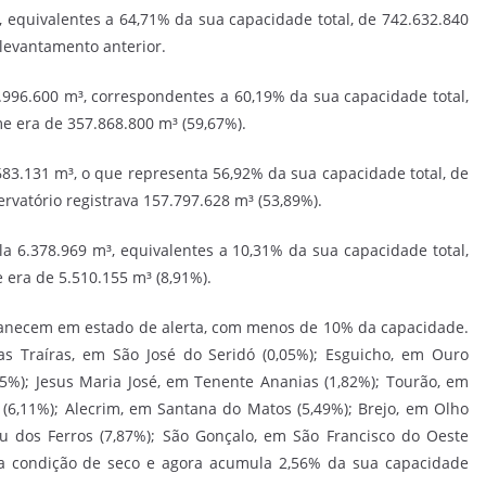
 equivalentes a 64,71% da sua capacidade total, de 742.632.840
 levantamento anterior.
.996.600 m³, correspondentes a 60,19% da sua capacidade total,
me era de 357.868.800 m³ (59,67%).
.131 m³, o que representa 56,92% da sua capacidade total, de
rvatório registrava 157.797.628 m³ (53,89%).
 6.378.969 m³, equivalentes a 10,31% da sua capacidade total,
e era de 5.510.155 m³ (8,91%).
manecem em estado de alerta, com menos de 10% da capacidade.
as Traíras, em São José do Seridó (0,05%); Esguicho, em Ouro
5%); Jesus Maria José, em Tenente Ananias (1,82%); Tourão, em
 (6,11%); Alecrim, em Santana do Matos (5,49%); Brejo, em Olho
u dos Ferros (7,87%); São Gonçalo, em São Francisco do Oeste
 a condição de seco e agora acumula 2,56% da sua capacidade