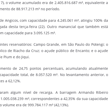
 (17), o volume acumulado era de 2.405.816.687 m³, equivalente a
mento de 88.917.213 m³ no período.
de Angicos, com capacidade para 4.245.061 m³, atingiu 100% da
ada desta terça-feira (22). Outro manancial que também está
om capacidade para 3.095.125 m³.
tes reservatórios: Campo Grande, em São Paulo do Potengi; o
lico de Riacho da Cruz; o açude público de Encanto; e o açude
e Pium e do Jiqui.
mento de 24,75 pontos percentuais, acumulando atualmente
apacidade total, de 8.057.520 m³. No levantamento anterior, o
tes a 62,12%.
traram algum nível de recarga. A barragem Armando Ribeiro
 1.005.038.239 m³, correspondentes a 42,35% da sua capacidade
, o volume era de 999.784.117 m³ (42,13%).