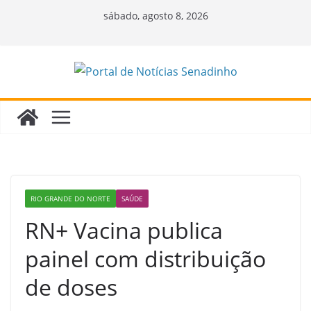
Pular
sábado, agosto 8, 2026
para
o
conteúdo
RIO GRANDE DO NORTE
SAÚDE
RN+ Vacina publica
painel com distribuição
de doses