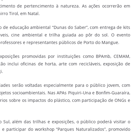
ntimento de pertencimento à natureza. As ações ocorrerão em
irro Tirol, em Natal.
o de educação ambiental “Dunas do Saber”, com entrega de kits
áveis, cine ambiental e trilha guiada ao pôr do sol. O evento
 professores e representantes públicos de Porto do Mangue.
e exposições promovidas por instituições como BPAmb, CEMAM,
inclui oficinas de horta, arte com recicláveis, exposição de
i.
ades serão voltadas especialmente para o público jovem, com
ojetos socioambientais. Nas APAs Piquiri-Una e Bonfim-Guaraíra,
ários sobre os impactos do plástico, com participação de ONGs e
ul, além das trilhas e exposições, o público poderá visitar o
a e participar do workshop “Parques Naturalizados”, promovido