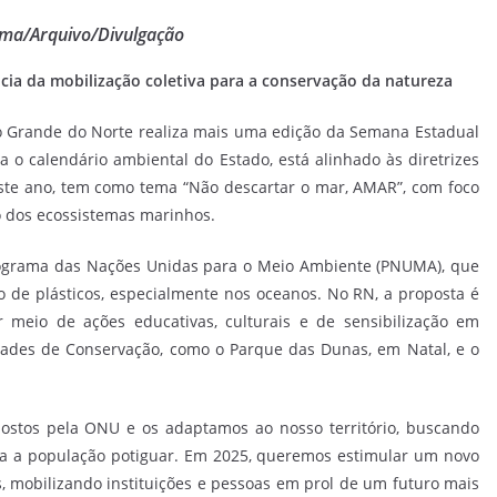
ema/Arquivo/Divulgação
ia da mobilização coletiva para a conservação da
natureza
io Grande do Norte realiza mais uma edição da Semana Estadual
 o calendário ambiental do Estado, está alinhado às diretrizes
ste ano, tem como tema “Não descartar o mar, AMAR”, com foco
o dos ecossistemas marinhos.
rograma das Nações Unidas para o Meio Ambiente (PNUMA), que
 de plásticos, especialmente nos oceanos. No RN, a proposta é
r meio de ações educativas, culturais e de sensibilização em
idades de Conservação, como o Parque das Dunas, em Natal, e o
ostos pela ONU e os adaptamos ao nosso território, buscando
ra a população potiguar. Em 2025, queremos estimular um novo
s, mobilizando instituições e pessoas em prol de um futuro mais