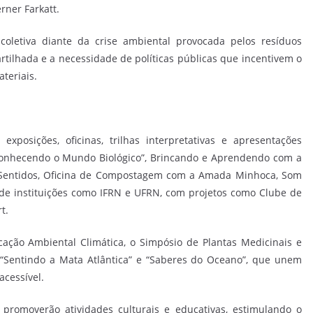
rner Farkatt.
oletiva diante da crise ambiental provocada pelos resíduos
rtilhada e a necessidade de políticas públicas que incentivem o
teriais.
posições, oficinas, trilhas interpretativas e apresentações
 “Conhecendo o Mundo Biológico”, Brincando e Aprendendo com a
os Sentidos, Oficina de Compostagem com a Amada Minhoca, Som
de instituições como IFRN e UFRN, com projetos como Clube de
t.
ação Ambiental Climática, o Simpósio de Plantas Medicinais e
os “Sentindo a Mata Atlântica” e “Saberes do Oceano”, que unem
acessível.
omoverão atividades culturais e educativas, estimulando o