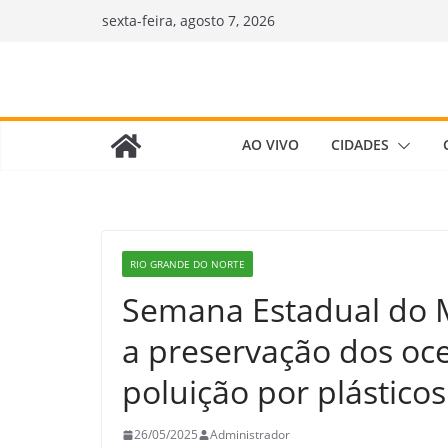
Pular
sexta-feira, agosto 7, 2026
para
o
conteúdo
AO VIVO
CIDADES
RIO GRANDE DO NORTE
Semana Estadual do 
a preservação dos oc
poluição por plásticos
26/05/2025
Administrador