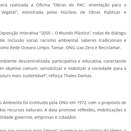
erá realizada a Oficina “Obras do PAC: orientação para o
 Vegetal”, ministrada pelos Núcleos de Obras Públicas e
xposição Interativa “2050 – O Mundo Plástico”, rodas de diálogo,
, inclusão social, racismo ambiental, saberes tradicionais e
como Rede Oceano Limpo, Tamar, ONG Lixo Zero e Reciclamar.
iente descentralizada, participativa e educativa, conectando
um objetivo comum: sensibilizar e mobilizar a sociedade para a
turo mais sustentável”, reforça Thales Dantas.
 Ambiente foi instituído pela ONU em 1972, com o propósito de
dos recursos naturais. A data promove reflexões, mobilizações e
lidade governos, empresas e cidadãos.
gos por oceanos mais limpos” acontece no auditório do Idema, a