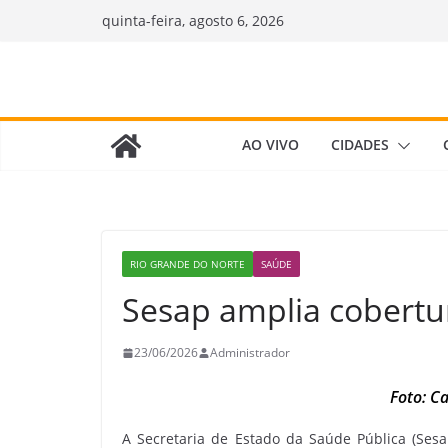
Pular
quinta-feira, agosto 6, 2026
para
o
conteúdo
AO VIVO
CIDADES
RIO GRANDE DO NORTE
SAÚDE
Sesap amplia cobert
23/06/2026
Administrador
Foto: C
A Secretaria de Estado da Saúde Pública (Ses