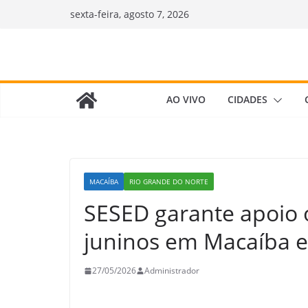
Pular
sexta-feira, agosto 7, 2026
para
o
conteúdo
AO VIVO
CIDADES
MACAÍBA
RIO GRANDE DO NORTE
SESED garante apoio o
juninos em Macaíba e
27/05/2026
Administrador