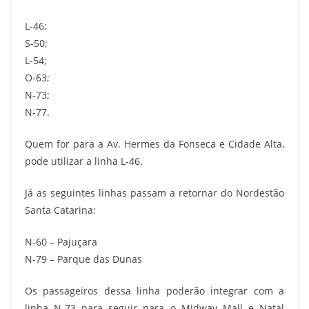
L-46;
S-50;
L-54;
O-63;
N-73;
N-77.
Quem for para a Av. Hermes da Fonseca e Cidade Alta,
pode utilizar a linha L-46.
Já as seguintes linhas passam a retornar do Nordestão
Santa Catarina:
N-60 – Pajuçara
N-79 – Parque das Dunas
Os passageiros dessa linha poderão integrar com a
linha N-73 para seguir para o Midway Mall e Natal