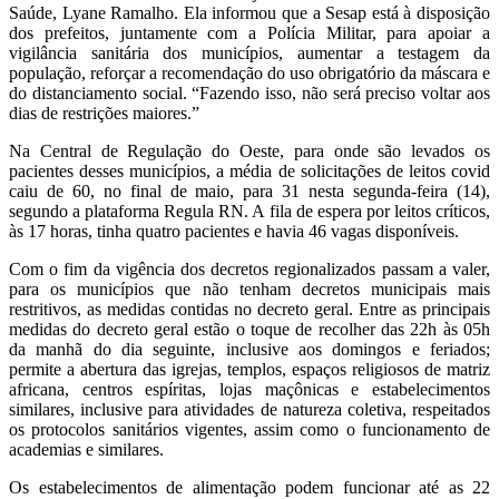
Saúde, Lyane Ramalho. Ela informou que a Sesap está à disposição
dos prefeitos, juntamente com a Polícia Militar, para apoiar a
vigilância sanitária dos municípios, aumentar a testagem da
população, reforçar a recomendação do uso obrigatório da máscara e
do distanciamento social. “Fazendo isso, não será preciso voltar aos
dias de restrições maiores.”
Na Central de Regulação do Oeste, para onde são levados os
pacientes desses municípios, a média de solicitações de leitos covid
caiu de 60, no final de maio, para 31 nesta segunda-feira (14),
segundo a plataforma Regula RN. A fila de espera por leitos críticos,
às 17 horas, tinha quatro pacientes e havia 46 vagas disponíveis.
Com o fim da vigência dos decretos regionalizados passam a valer,
para os municípios que não tenham decretos municipais mais
restritivos, as medidas contidas no decreto geral. Entre as principais
medidas do decreto geral estão o toque de recolher das 22h às 05h
da manhã do dia seguinte, inclusive aos domingos e feriados;
permite a abertura das igrejas, templos, espaços religiosos de matriz
africana, centros espíritas, lojas maçônicas e estabelecimentos
similares, inclusive para atividades de natureza coletiva, respeitados
os protocolos sanitários vigentes, assim como o funcionamento de
academias e similares.
Os estabelecimentos de alimentação podem funcionar até as 22