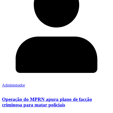
Administrador
Operação do MPRN apura plano de facção
criminosa para matar policiais