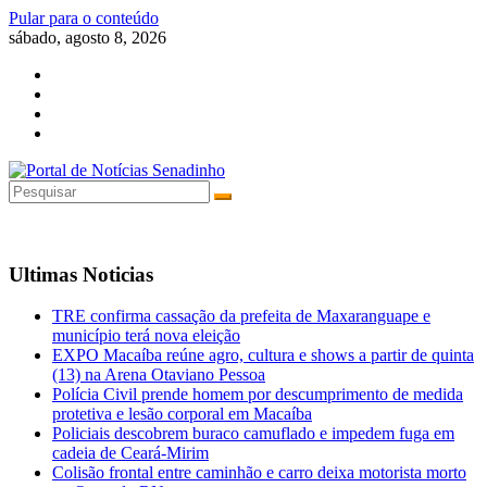
Pular para o conteúdo
sábado, agosto 8, 2026
Ultimas Noticias
TRE confirma cassação da prefeita de Maxaranguape e
município terá nova eleição
EXPO Macaíba reúne agro, cultura e shows a partir de quinta
(13) na Arena Otaviano Pessoa
Polícia Civil prende homem por descumprimento de medida
protetiva e lesão corporal em Macaíba
Policiais descobrem buraco camuflado e impedem fuga em
cadeia de Ceará-Mirim
Colisão frontal entre caminhão e carro deixa motorista morto