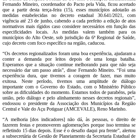
Fernando Mineiro, coordenador do Pacto pela Vida, ficou acertado
que a partir desta terça-feira (15), esses municípios adotarão as
medidas estabelecidas no decreto estadual 30.641/2021, com
vigência até 23 de junho, cabendo a cada prefeito a edição de atos
normativos mais rígidos caso considere necessários em função das
especificidades locais. As medidas valem também para os
municípios do Alto Oeste, sob jurisdição da 6ª Regional de Saúde,
cujo decreto com foco específico na região, caducou.
“Os decretos regionalizados foram uma boa experiência, ajudaram a
conter a demanda por leitos depois de uma longa batalha.
Esperamos que a situação continue melhorando para que não seja
necessário dar um passo atrás”, disse Fernando Mineiro. “Foi uma
experiência dura, que tivemos a coragem de fazer, mas muito
exitosa. Neste período, tivemos uma amplitude de diálogo
importante com o Governo do Estado, com o Ministério Público
sobre as dificuldades do momento. Estamos todos de parabéns, pela
união, pelo diálogo e pelo alinhamento nesses decretos regionais”,
endossou o presidente da Associação dos Municípios da Região
Central e Vale do Açu Potiguar (AMCEVALE), Reno Marinho.
“A melhoria [dos indicadores] não dá, às pessoas, o direito de
fazerem festas e promoverem aglomerações porque isso termina se
refletindo 15 dias depois. Esse é o desafio daqui pra frente”, alertou
a subsecretária de Gestão de Planejamento da Secretaria Estadual de