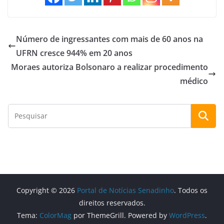
Número de ingressantes com mais de 60 anos na
UFRN cresce 944% em 20 anos
Moraes autoriza Bolsonaro a realizar procedimento
médico
Copyright © 2026
Portal de Notícias Senadinho
. Todos os
direitos reservados.
Tema:
ColorMag
por ThemeGrill. Powered by
WordPress
.