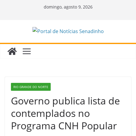
Pular
domingo, agosto 9, 2026
para
o
conteúdo
RIO GRANDE DO NORTE
Governo publica lista de
contemplados no
Programa CNH Popular