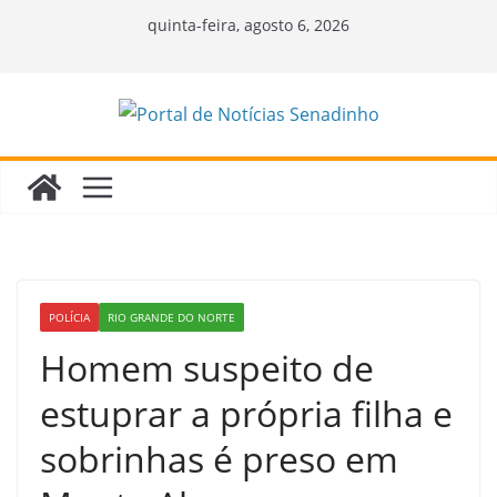
Pular
quinta-feira, agosto 6, 2026
para
o
conteúdo
POLÍCIA
RIO GRANDE DO NORTE
Homem suspeito de
estuprar a própria filha e
sobrinhas é preso em