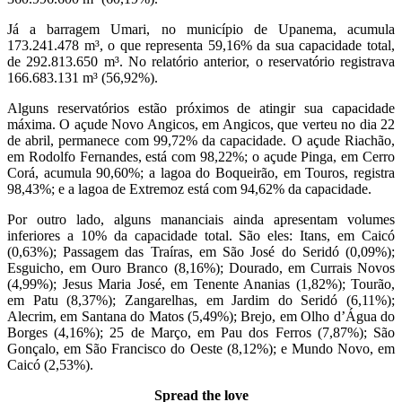
Já a barragem Umari, no município de Upanema, acumula
173.241.478 m³, o que representa 59,16% da sua capacidade total,
de 292.813.650 m³. No relatório anterior, o reservatório registrava
166.683.131 m³ (56,92%).
Alguns reservatórios estão próximos de atingir sua capacidade
máxima. O açude Novo Angicos, em Angicos, que verteu no dia 22
de abril, permanece com 99,72% da capacidade. O açude Riachão,
em Rodolfo Fernandes, está com 98,22%; o açude Pinga, em Cerro
Corá, acumula 90,60%; a lagoa do Boqueirão, em Touros, registra
98,43%; e a lagoa de Extremoz está com 94,62% da capacidade.
Por outro lado, alguns mananciais ainda apresentam volumes
inferiores a 10% da capacidade total. São eles: Itans, em Caicó
(0,63%); Passagem das Traíras, em São José do Seridó (0,09%);
Esguicho, em Ouro Branco (8,16%); Dourado, em Currais Novos
(4,99%); Jesus Maria José, em Tenente Ananias (1,82%); Tourão,
em Patu (8,37%); Zangarelhas, em Jardim do Seridó (6,11%);
Alecrim, em Santana do Matos (5,49%); Brejo, em Olho d’Água do
Borges (4,16%); 25 de Março, em Pau dos Ferros (7,87%); São
Gonçalo, em São Francisco do Oeste (8,12%); e Mundo Novo, em
Caicó (2,53%).
Spread the love