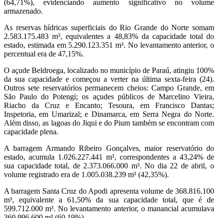
(64,71%), evidenciando aumento significativo no volume
armazenado.
As reservas hídricas superficiais do Rio Grande do Norte somam
2.583.175.483 m³, equivalentes a 48,83% da capacidade total do
estado, estimada em 5.290.123.351 m³. No levantamento anterior, o
percentual era de 47,15%.
O açude Beldroega, localizado no município de Paraú, atingiu 100%
da sua capacidade e começou a verter na última sexta-feira (24).
Outros sete reservatórios permanecem cheios: Campo Grande, em
São Paulo do Potengi; os açudes públicos de Marcelino Vieira,
Riacho da Cruz e Encanto; Tesoura, em Francisco Dantas;
Inspetoria, em Umarizal; e Dinamarca, em Serra Negra do Norte.
Além disso, as lagoas do Jiqui e do Pium também se encontram com
capacidade plena.
A barragem Armando Ribeiro Gonçalves, maior reservatório do
estado, acumula 1.026.227.441 m³, correspondentes a 43,24% de
sua capacidade total, de 2.373.066.000 m³. No dia 22 de abril, o
volume registrado era de 1.005.038.239 m³ (42,35%).
A barragem Santa Cruz do Apodi apresenta volume de 368.816.100
m³, equivalente a 61,50% da sua capacidade total, que é de
599.712.000 m³. No levantamento anterior, o manancial acumulava
360.996.600 m³ (60,19%).