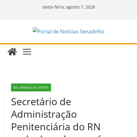
Pular
sexta-feira, agosto 7, 2026
para
o
conteúdo
RIO GRANDE DO NORTE
Secretário de
Administração
Penitenciária do RN