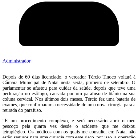
Administrador
Depois de 60 dias licenciado, o vereador Tércio Tinoco voltará à
Câmara Municipal de Natal nesta sexta, primeiro de setembro. O
parlamentar se afastou para cuidar da saúde, depois que teve uma
perfuração no esôfago, causada por um parafuso de titânio na sua
coluna cervical. Nos últimos dois meses, Tércio fez uma bateria de
exames, que confirmaram a necessidade de uma nova cirurgia para a
retirada do parafuso.
“É um procedimento complexo, e será necessário abrir o meu
pescoço pela quarta vez desde o acidente que me deixou
tetraplégico. Os médicos com os quais me consultei em Natal não
estão seguros para uma cirurgia com esse risco, por isso, a operação