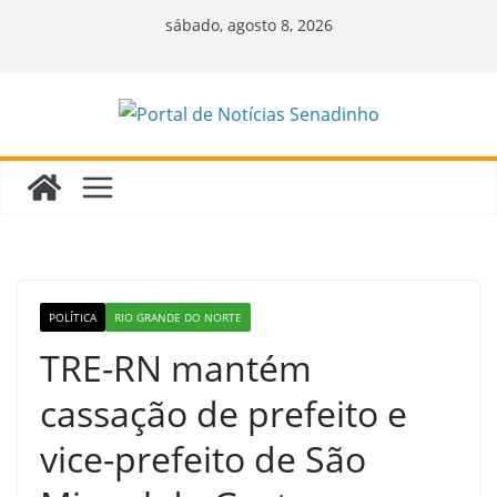
Pular
sábado, agosto 8, 2026
para
o
conteúdo
POLÍTICA
RIO GRANDE DO NORTE
TRE-RN mantém
cassação de prefeito e
vice-prefeito de São